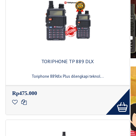
Power Supply
Produk Power Supply
Earphone
TORIPHONE TP 889 DLX
Jenis Tipe Earphone
Toriphone 889dlx Plus dilengkapi teknol...
Rp475.000
Accesories
Accesories HT