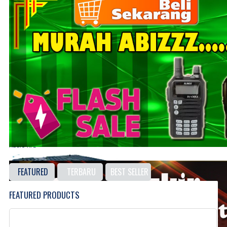
Handy Talky | HT
List Produk HT
Radio RIG
List Produk Radio
FEATURED
TERBARU
BEST SELLER
FEATURED PRODUCTS