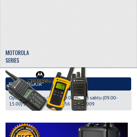
MOTOROLA
SERIES
FREE ONGKIR*
Operasional senin-jumat (09.00-16.00) sabtu (09.00-
15.00) | 021-7320625 | 0856 9566 6909