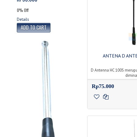
0% Off
Details
ANTENA D ANT
D Antenna HC 100S merupa
diminati
Rp75.000