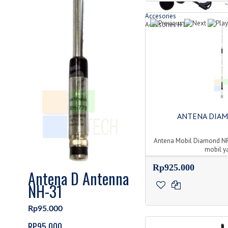
Accesories
Accesories HT
ANTENA DIA
Antena Mobil Diamond N
mobil ya
Rp925.000
Antena D Antenna
NH-31
Rp95.000
RP95.000