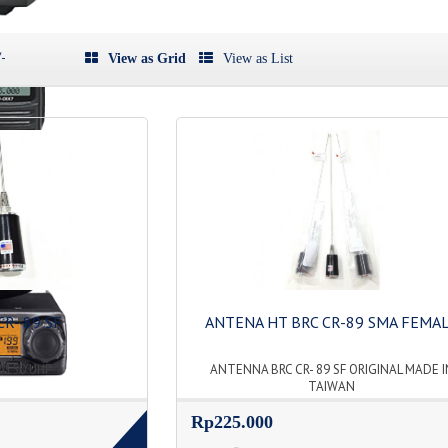
-
View as Grid
View as List
R- 89 SF
ANTENA HT BRC CR-89 SMA FEMA
 150 UHF
ANTENNA BRC CR- 89 SF ORIGINAL MADE I
TAIWAN
Rp225.000