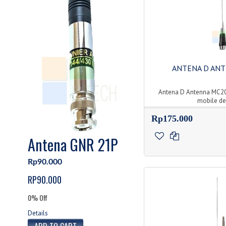
ANTENA D AN
Antena D Antenna MC2
mobile de
Rp175.000
Antena GNR 21P
Rp90.000
RP90.000
0% Off
Details