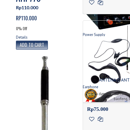
Rp110.000
RP110.000
0% Off
Power Supply
Details
Produk Power Supply
ANTENA D AN
Earphone
Jenis Tipe Earphone
bisa digunakan untuk s
baofeng, i
Rp75.000