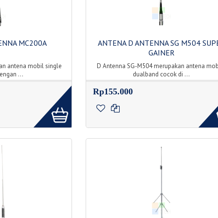
ENNA MC200A
ANTENA D ANTENNA SG M504 SUP
GAINER
n antena mobil single
D Antenna SG-M504 merupakan antena mob
engan ...
dualband cocok di ...
Rp155.000