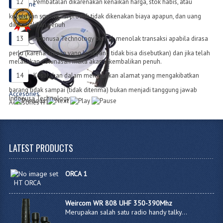
Pembatalan dikarenakan kenaikan harga, stok habis, atau
Earphone
Jenis Tipe Earphone
kesalahan spesifikasi produk tidak dikenakan biaya apapun, dan uang
dikembalikan penuh
Indonusa Technology berhak menolak transaksi apabila dirasa
perlu (karena alasan yang kuat yang tidak bisa disebutkan) dan jika telah
melakukan pelunasan maka akan dikembalikan penuh.
Kesalahan dalam memberikan alamat yang mengakibatkan
barang tidak sampai (tidak diterima) bukan menjadi tanggung jawab
Accesories
Indonusa Technology .
Accesories HT
LATEST
PRODUCTS
ORCA 1
HT ORCA
Weircom WR 808 UHF 350-390Mhz
Merupakan salah satu radio handy talky...