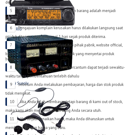
dengan alasan apapun.
Segala kerusakan atas pengiriman barang adalah menjadi
tanggung jawab indonusa technology
Pengajuan komplain kerusakan harus dilakukan langsung saat
Radio RIG
List Produk Radio
produk diterima atau maksimal 1 hari sejak produk diterima.
Semua informasi didapatkan dari pihak pabrik, website official,
brosur, packaging atau dari buku petunjuk yang menyertai produk
bersangkutan.
Perubahan harga produk yang tercantum dapat terjadi sewaktu-
waktu tanpa pemberitahuan terlebih dahulu
Power Supply
Sebelum Anda melakukan pembayaran, harga dan stok produk
Produk Power Supply
tidak mengikat.
Jika Anda telah membayar, tetapi barang di kami out of stock,
maka kami akan mengembalikan uang Anda secara utuh.
Jika terjadi kenaikan harga, maka Anda diharuskan untuk
membayar dengan harga yang baru.