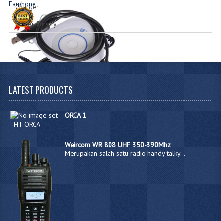
Earphone
Charger
Jenis Tipe Earphone
Power Supply
LATEST
PRODUCTS
Accesories
Accesories HT
ORCA 1
HT ORCA
Weircom WR 808 UHF 350-390Mhz
Merupakan salah satu radio handy talky...